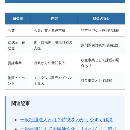
資金源
内容
税金の扱い
会費
会員が支える運営費
非営利型なら原則非課税
助成金・補
国・自治体・環境財団の
原則課税対象外(要確認)
助金
支援
収益事業として課税の場
委託事業
行政からの受託収入
合あり
物販・イベ
エコグッズ販売やイベン
収益事業として課税
ント
ト収入
関連記事
一般社団法人とは？特徴をわかりやすく解説
一般社団法人で地域活性化・まちづくりに取り