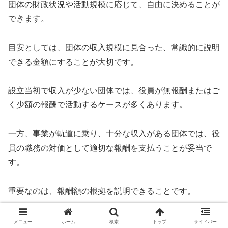
団体の財政状況や活動規模に応じて、自由に決めることが
できます。
目安としては、団体の収入規模に見合った、常識的に説明
できる金額にすることが大切です。
設立当初で収入が少ない団体では、役員が無報酬またはご
く少額の報酬で活動するケースが多くあります。
一方、事業が軌道に乗り、十分な収入がある団体では、役
員の職務の対価として適切な報酬を支払うことが妥当で
す。
重要なのは、報酬額の根拠を説明できることです。
会員や外部から『なぜその報酬額なのか』と問われたとき
メニュー
ホーム
検索
トップ
サイドバー